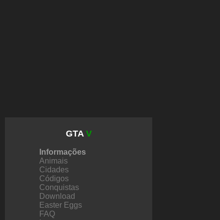
GTA
V
Informações
Animais
Cidades
Códigos
Conquistas
Download
Easter Eggs
FAQ