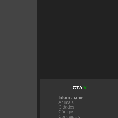
GTA
V
Informações
Animais
Cidades
Códigos
Conquistas