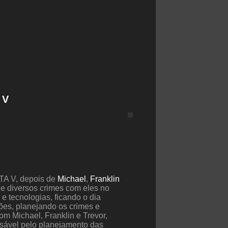
 V
GTA V, depois de
Michael
,
Franklin
de diversos crimes com eles no
 tecnologias, ficando o dia
ões, planejando os crimes e
com Michael, Franklin e Trevor,
nsável pelo planejamento das