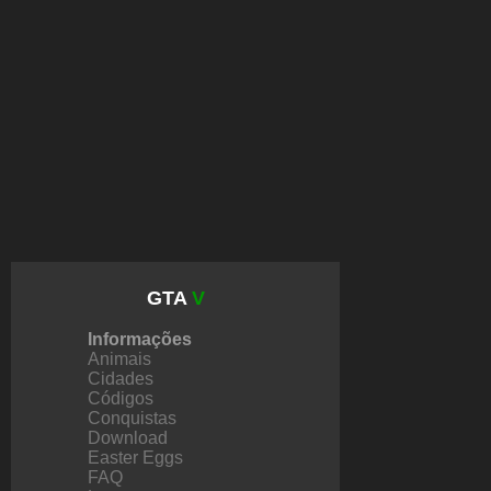
GTA
V
Informações
Animais
Cidades
Códigos
Conquistas
Download
Easter Eggs
FAQ