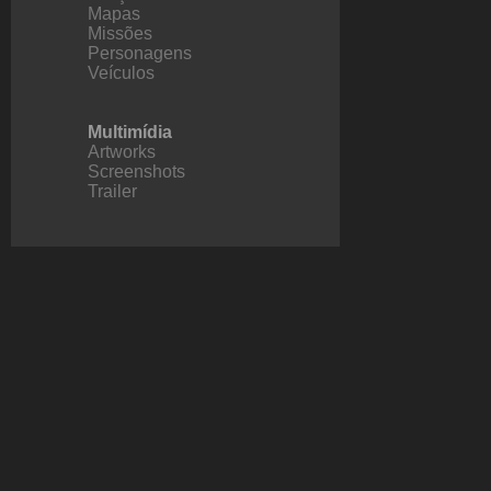
Mapas
Missões
Personagens
Veículos
Multimídia
Artworks
Screenshots
Trailer