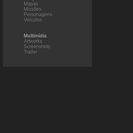
Mapas
Missões
Personagens
Veículos
Multimídia
Artworks
Screenshots
Trailer