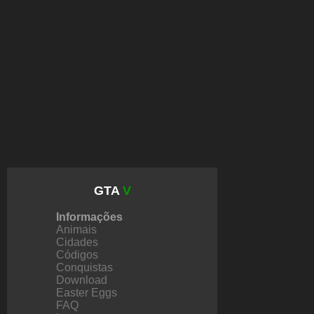
GTA
V
Informações
Animais
Cidades
Códigos
Conquistas
Download
Easter Eggs
FAQ