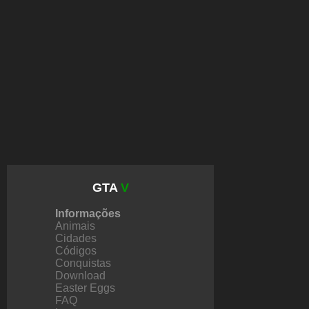
GTA
V
Informações
Animais
Cidades
Códigos
Conquistas
Download
Easter Eggs
FAQ