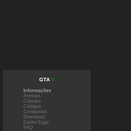
GTA
V
Informações
Animais
Cidades
Códigos
Conquistas
Download
Easter Eggs
FAQ