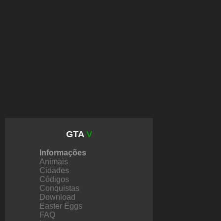
GTA
V
Informações
Animais
Cidades
Códigos
Conquistas
Download
Easter Eggs
FAQ