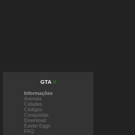
GTA
V
Informações
Animais
Cidades
Códigos
Conquistas
Download
Easter Eggs
FAQ