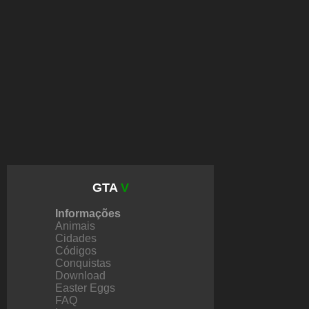
GTA
V
Informações
Animais
Cidades
Códigos
Conquistas
Download
Easter Eggs
FAQ